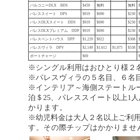
バルコニーDLX BDS
$459
無料
無料
パレススイート DPS
$919
$690
$230
パレスDLXスイート DDS
$919
$690
$230
パレスDLXプレミアム DDP
$919
$690
$230
パレスペントハウス DPP
$1,229
$922
$308
パレスヴィラ DPV
$2,149
$1,612
$1,075
$538
ポートチャージ
$69
※シングル利用はおひとり様２名
※パレスヴィラの５名目、６名目は
※インテリア～海側ステートルーム
泊＄25、パレススイート以上1人
かります。
※幼児料金は大人２名以上ご利
す。その際チップはかかりませ