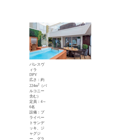
パレスヴ
ィラ
DPV
広さ：約
2
224m
（バ
ルコニー
含む）
定員：4～
6名
設備：プ
ライベー
トサンデ
ッキ、ジ
ャグジ
ー、グラ