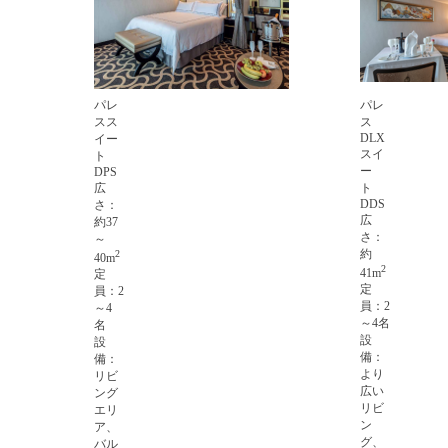
パレ
パレ
スス
ス
DLX
イー
スイ
ト
ー
DPS
広
ト
DDS
さ：
広
約37
さ：
～
約
2
40m
2
41m
定
定
員：2
員：2
～4
～4名
名
設
設
備：
備：
より
リビ
広い
ング
リビ
エリ
ン
ア、
グ、
バル