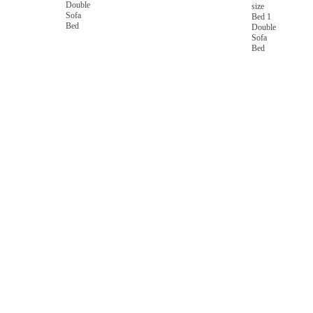
Double
size
Sofa
Bed 1
Bed
Double
Sofa
Bed