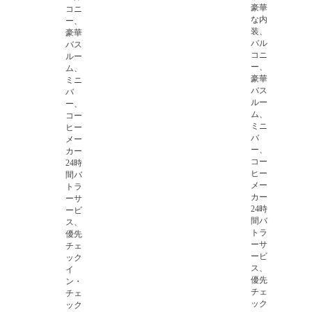
豪華
コニ
な内
ー、
装、
豪華
バル
バス
コニ
ルー
ー、
ム、
豪華
ミニ
バス
バ
ルー
ー、
ム、
コー
ミニ
ヒー
バ
メー
ー、
カー
コー
24時
ヒー
間バ
メー
トラ
カー
ーサ
24時
ービ
間バ
ス、
トラ
優先
ーサ
チェ
ービ
ック
ス、
イ
優先
ン・
チェ
チェ
ック
ック