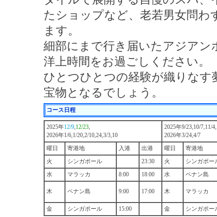
たショップなど、老若男女問わ
ます。
細部にまで行き届いたアジアン
洋上時間をお過ごしください。
ひとつひとつの経験が織りなす
宝物となるでしょう。
コース日程
2025年
12/9
,
12/23
,
2025年9/23,10/7,11/4,
2026年1/6,1/20,2/10,24,3/3,10
2026年3/24,4/7
曜日
寄港地
入港
出港
曜日
寄港地
火
シンガポール
23:30
火
シンガポー
水
マラッカ
8:00
18:00
水
ペナン島
木
ペナン島
9:00
17:00
木
マラッカ
金
シンガポール
15:00
金
シンガポー