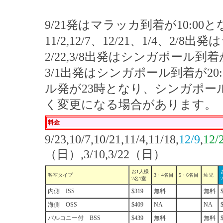
9/21発はマラッカ到着が10:00
11/2,12/7、12/21、1/4、2
2/22,3/8出発はシンガポール到
3/1出発はシンガポール到着が20:3
ル発が23時となり、シンガポー
く変更になる場合があります。
料金
9/23,10/7,10/21,11/4,11/18,
12/9
,
12/
（日）,3/10,3/22（日）
お1人様
客室タイプ
3・4名目
5・6名目
幼児
2名1室
内側 ISS
$319
無料
無料
海側 OSS
$409
NA
NA
バルコニー付 BSS
$439
無料
無料