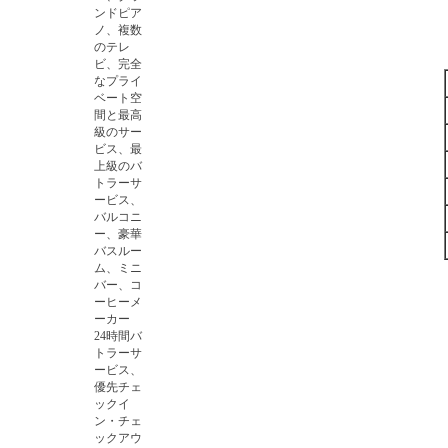
ンドピア
ノ、複数
のテレ
ビ、完全
なプライ
ベート空
間と最高
級のサー
ビス、最
上級のバ
トラーサ
ービス、
バルコニ
ー、豪華
バスルー
ム、ミニ
バー、コ
ーヒーメ
ーカー
24時間バ
トラーサ
ービス、
優先チェ
ックイ
ン・チェ
ックアウ