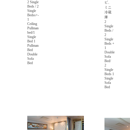
2 Single
ビ、
Beds / 2
ミニ
Single
冷蔵
Bedss+-
庫
1
2
Ceiling
Single
Pullman
Beds /
bed/1
2
Single
Single
Bed 1
Beds +
Pullman
1
Bed
Double
Double
Sofa
Sofa
Bed/
Bed
2
Single
Beds 1
Single
Sofa
Bed