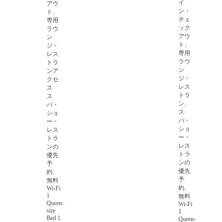
イ
アウ
ン・
ト、
チェ
専用
ック
ラウ
アウ
ン
ト、
ジ・
専用
レス
ラウ
トラ
ン
ンア
ジ・
クセ
レス
ス
トラ
ス
ン、
パ・
ス
ショ
パ・
ー・
ショ
レス
ー・
トラ
レス
ンの
トラ
優先
ンの
予
優先
約、
予
無料
約、
Wi-Fi
1
無料
Queen-
Wi-Fi
size
1
Bed 1
Queen-