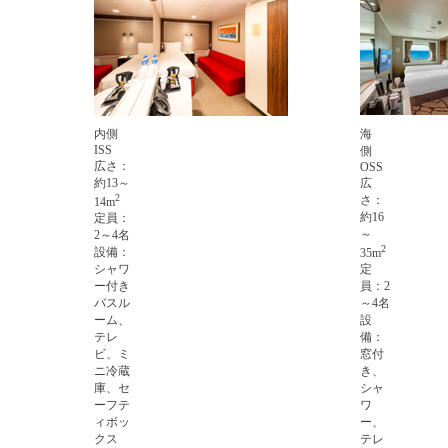
内側
海
ISS
側
広さ：
OSS
約13～
広
2
さ：
14m
約16
定員：
～
2～4名
2
設備：
35m
シャワ
定
ー付き
員：2
バスル
～4名
ーム、
設
テレ
備：
ビ、ミ
窓付
ニ冷蔵
き、
庫、セ
シャ
ーフテ
ワ
ィボッ
ー、
クス
テレ