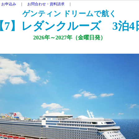
・お申込み
｜
お問合わせ・資料請求
｜
ゲンティン ドリームで航く
【7】レダンクルーズ 3泊4
2026年～2027年（金曜日発）