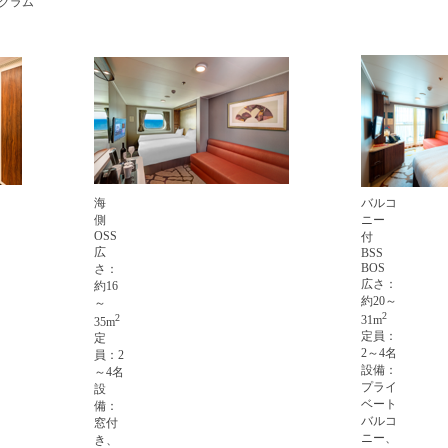
ログラム
海
バルコ
側
ニー
OSS
付
広
BSS
BOS
さ：
広さ：
約16
約20～
～
2
2
31m
35m
定員：
定
2～4名
員：2
設備：
～4名
プライ
設
ベート
備：
バルコ
窓付
ニー、
き、