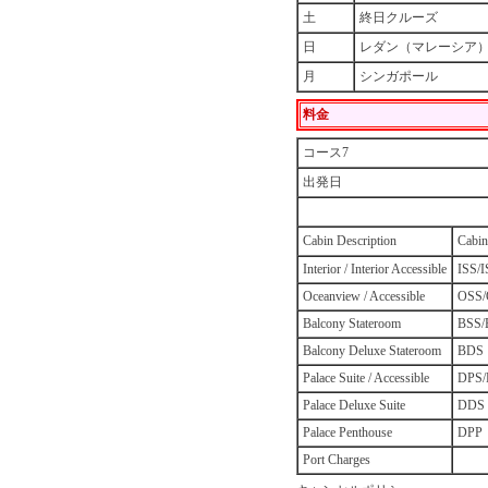
土
終日クルーズ
日
レダン（マレーシア
月
シンガポール
料金
コース7
出発日
Cabin Description
Cabin
Interior / Interior Accessible
ISS/
Oceanview / Accessible
OSS
Balcony Stateroom
BSS/
Balcony Deluxe Stateroom
BDS
Palace Suite / Accessible
DPS
Palace Deluxe Suite
DDS
Palace Penthouse
DPP
Port Charges