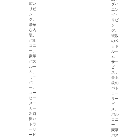
広い
ダイ
リビ
ニン
ン
グ・
グ、
リビ
豪華
ン
な内
グ、
装、
複数
バル
のベ
コニ
ッド
ー、
ルー
豪華
ム
バス
サー
ルー
ビ
ム、
ス：
ミニ
最上
バ
級の
ー、
バト
コー
ラー
ヒー
サー
メー
ビ
カー
ス、
24時
バル
間バ
コニ
トラ
ー、
ーサ
豪華
ービ
バス