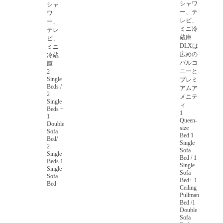
シャワ
シャ
ー、テ
ワ
レビ、
ー、
ミニ冷
テレ
蔵庫
ビ、
DLXは
ミニ
広めの
冷蔵
バルコ
庫
ニーと
2
Single
プレミ
Beds /
アムア
2
メニテ
Single
ィ
Beds +
1
1
Queen-
Double
size
Sofa
Bed 1
Bed/
Single
2
Sofa
Single
Bed / 1
Beds 1
Single
Single
Sofa
Sofa
Bed+ 1
Bed
Ceiling
Pullman
Bed /1
Double
Sofa