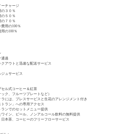
ノーチャージ
用の３０％
用の５０％
用の７０％
費用の100％
用の100％
ン
ク通過
ックアウトと迅速な配送サービス
ルジュサービス
プセル式コーヒー＆紅茶
ナック、フルーツプレートなど）
ィラには、プレスサービスと生花のアレンジメント付き
ストラン」への専用アクセス
トランでのセットメニュー提供
たワイン、ビール、ノンアルコール飲料の無料提供
・日本茶、コーヒーのフリーフローサービス