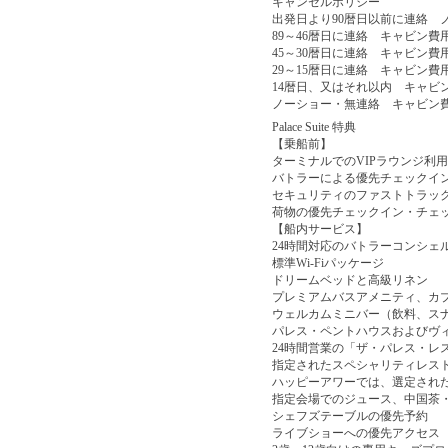
キャンセルポリシー
出発日より90暦日以前に連絡 
89～46暦日に連絡 キャビン費
45～30暦日に連絡 キャビン費
29～15暦日に連絡 キャビン費
14暦日、又はそれ以内 キャビン
ノーショー・無連絡 キャビン費
Palace Suite 特典
【乗船前】
ターミナルでのVIPラウンジ利用
バトラーによる優先チェックイ
セキュリティのファストトラッ
荷物の優先チェックイン・チェ
【船内サービス】
24時間対応のバトラーコンシェ
標準Wi-Fiパッケージ
ドリームベッドと高級リネン
プレミアムバスアメニティ、カ
ウェルカムミニバー（飲料、ス
パレス・ペントハウスおよびヴ
24時間営業の「ザ・パレス・レ
指定されたスペシャリティレス
ハッピーアワーでは、選定され
指定会場でのジュース、中国茶
シェフズテーブルの優先予約
ライブショーへの優先アクセス