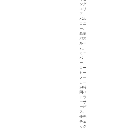
ング
エリ
ア、
バル
コニ
ー、
豪華
バス
ルー
ム、
ミニ
バ
ー、
コー
ヒー
メー
カー
24時
間バ
トラ
ーサ
ービ
ス、
優先
チェ
ック