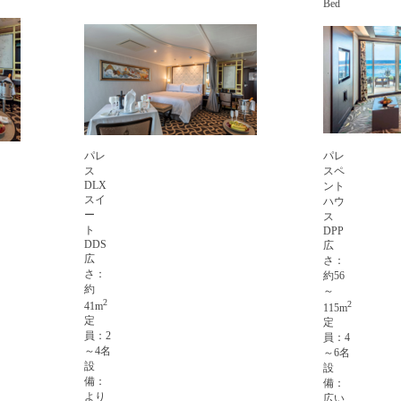
Bed
パレ
パレ
ス
スペ
DLX
ント
スイ
ハウ
ー
ス
ト
DPP
DDS
広
広
さ：
さ：
約56
約
～
2
2
41m
115m
定
定
員：2
員：4
～4名
～6名
設
設
備：
備：
より
広い