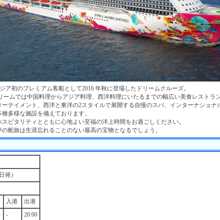
ional Spirit アジア初のプレミアム客船として2016 年秋に登場したドリームクルーズ。
ドリームでは中国料理からアジア料理、西洋料理にいたるまでの幅広い美食レストラ
ターテイメント、西洋と東洋の2スタイルで展開する自慢のスパ、インターナショナ
多種多様な施設を備えております。
ホスピタリティとともに心地よい至福の洋上時間をお過ごしください。
夢の船旅は生涯忘れることのない最高の宝物となるでしょう。
日発）
入港
出港
-
20:00