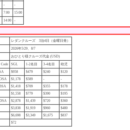
-
-
）
7:00
15:00
14:00
-
レダンクルーズ 3泊4日（金曜日発）
2026年5/29、8/7
おひとり様クルーズ代金 (USD)
 Code
SGL
1-2名目
3-4名目
幼児
ISA
$958
$479
$240
$120
/OSA
$1,178
$589
-
-
BSA
$1,418
$709
$355
$178
$1,558
$779
$390
$195
/DSA
$2,878
$1,439
$720
$360
$3,838
$1,919
$960
$480
$6,698
$3,349
$1,675
$837
$72