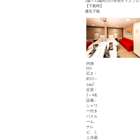
2歳～12歳向けの専用キッズプ
【下船時】
優先下船
内側
ISS
広さ：
約13～
2
14m
定員：
2～4名
設備：
シャワ
ー付き
バスル
ーム、
テレ
ビ、ミ
ニ冷蔵