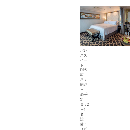
パレ
スス
イー
ト
DPS
広
さ：
約37
～
2
40m
定
員：2
～4
名
設
備：
リビ