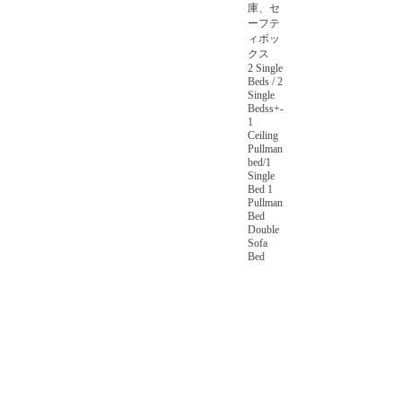
庫、セ
ーフテ
ィボッ
クス
2 Single
Beds / 2
Single
Bedss+-
1
Ceiling
Pullman
bed/1
Single
Bed 1
Pullman
Bed
Double
Sofa
Bed