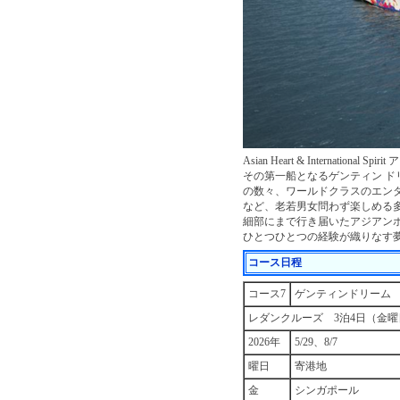
Asian Heart & Internat
その第一船となるゲンティン 
の数々、ワールドクラスのエン
など、老若男女問わず楽しめる
細部にまで行き届いたアジアン
ひとつひとつの経験が織りなす
コース日程
コース7
ゲンティンドリーム
レダンクルーズ 3泊4日（金曜
2026年
5/29、8/7
曜日
寄港地
金
シンガポール