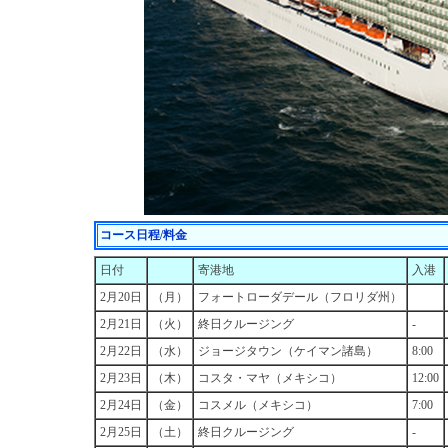
コース日程/料金
日付
寄港地
入港
2月20日
（月）
フォートローダデール（フロリダ州）
2月21日
（火）
終日クルージング
-
2月22日
（水）
ジョージタウン（ケイマン諸島）
8:00
2月23日
（木）
コスタ・マヤ（メキシコ）
12:00
2月24日
（金）
コスメル（メキシコ）
7:00
2月25日
（土）
終日クルージング
-