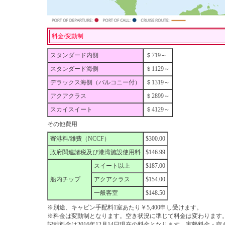
料金/変動制
スタンダード内側
＄719～
スタンダード海側
＄1129～
デラックス海側（バルコニー付）
＄1319～
アクアクラス
＄2899～
スカイスイート
＄4129～
その他費用
寄港料/雑費（NCCF）
$300.00
政府関連諸税及び港湾施設使用料
$146.99
スイート以上
$187.00
船内チップ
アクアクラス
$154.00
一般客室
$148.50
※別途、キャビン手配料1室あたり￥5,400申し受けます。
※料金は変動制となります。空き状況に準じて料金は変わります
記載料金は2016年12月14日現在の料金となります。実勢料金・