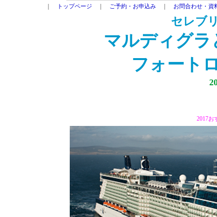
｜
トップページ
｜
ご予約・お申込み
｜
お問合わせ・資
セレブ
マルディグラ
フォート
2
2017