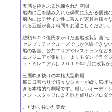
五感を揺さぶる洗練された空間
船内に足を踏み入れた瞬間に広がる優雅
船内にはデザイン性に富んだ家具や様々
れる五感が喜ぶ時間をお過ごしください
総額５００億円をかけた全船改装計画”セ
セレブリティクルーズでしか体験できな
船の客室、公共エリアやレストランなど
エンジニアが集結し、よりモダンでラグ
ィ・ミレニアムは２０１９年2月に改装が
三層吹き抜けの本格大型劇場
毎日日替わりで様々なショーが繰り広げ
きる本格的な劇場です。厳しいオーディ
メントスタッフによる歌と踊りのプロダ
こだわり抜いた美食