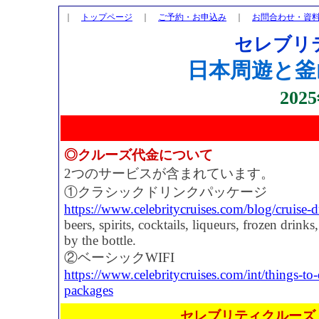
｜
トップページ
｜
ご予約・お申込み
｜
お問合わせ・資
セレブリ
日本周遊と釜
202
◎クルーズ代金について
2つのサービスが含まれています。
①クラシックドリンクパッケージ
https://www.celebritycruises.com/blog/cruise-
beers, spirits, cocktails, liqueurs, frozen drink
by the bottle.
②ベーシックWIFI
https://www.celebritycruises.com/int/things-t
packages
セレブリティクルーズ