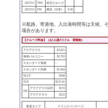
2025/5/1
THU
終日クルーズ
2025/5/2
FRI
横浜（日本）
6:30
※航路、寄港地、入出港時間等は天候、
場合があります。
【クルーズ料金】（お1人様/USドル 変動制）
アクアクラス
$3,621
海側バルコニー
$2,793
スタンダード海側
-
スタンダード内側
$1,904
NCCF
$300
TAX
$133.41
アクアクラス以外
$216
TIP
アクアクラス
$222
客室タイプ
ドリンクパッケージ