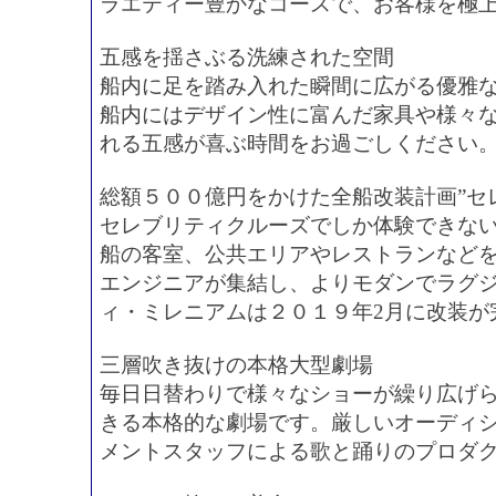
ラエティー豊かなコースで、お客様を極
五感を揺さぶる洗練された空間
船内に足を踏み入れた瞬間に広がる優雅
船内にはデザイン性に富んだ家具や様々
れる五感が喜ぶ時間をお過ごしください
総額５００億円をかけた全船改装計画”セ
セレブリティクルーズでしか体験できな
船の客室、公共エリアやレストランなど
エンジニアが集結し、よりモダンでラグ
ィ・ミレニアムは２０１９年2月に改装が
三層吹き抜けの本格大型劇場
毎日日替わりで様々なショーが繰り広げ
きる本格的な劇場です。厳しいオーディ
メントスタッフによる歌と踊りのプロダ