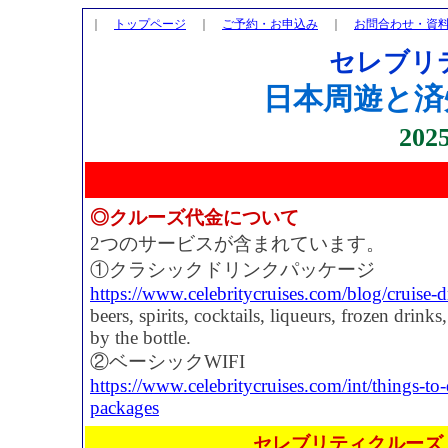
｜
トップページ
｜
ご予約・お申込み
｜
お問合わせ・資
セレブリ
日本周遊と済
20
◎クルーズ代金について
2つのサービスが含まれています。
①クラシックドリンクパッケージ
https://www.celebritycruises.com/blog/cruise-
beers, spirits, cocktails, liqueurs, frozen drink
by the bottle.
②ベーシックWIFI
https://www.celebritycruises.com/int/things-t
packages
セレブリティクルーズ