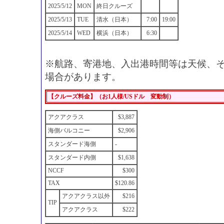
2025/5/12
MON
終日クルーズ
2025/5/13
TUE
清水（日本）
7:00
19:00
2025/5/14
WED
横浜（日本）
6:30
※航路、寄港地、入出港時間等は天候、
場合があります。
【クルーズ料金】（お1人様/USドル 変動制）
アクアクラス
$3,887
海側バルコニー
$2,906
スタンダード海側
-
スタンダード内側
$1,638
NCCF
$300
TAX
$120.86
アクアクラス以外
$216
TIP
アクアクラス
$222