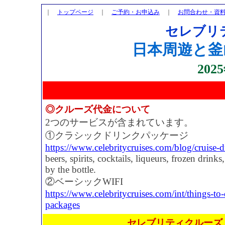
｜
トップページ
｜
ご予約・お申込み
｜
お問合わせ・資
セレブリ
日本周遊と釜
202
◎クルーズ代金について
2つのサービスが含まれています。
①クラシックドリンクパッケージ
https://www.celebritycruises.com/blog/cruise-
beers, spirits, cocktails, liqueurs, frozen drink
by the bottle.
②ベーシックWIFI
https://www.celebritycruises.com/int/things-t
packages
セレブリティクルーズ