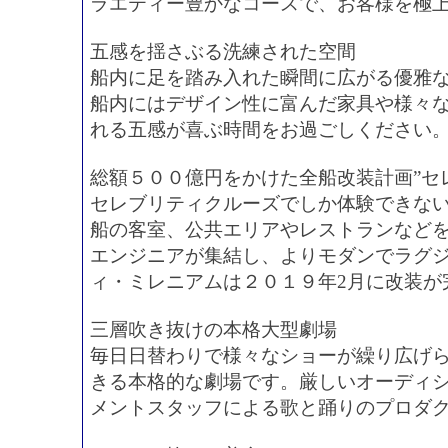
ラエティー豊かなコースで、お客様を極
五感を揺さぶる洗練された空間
船内に足を踏み入れた瞬間に広がる優雅
船内にはデザイン性に富んだ家具や様々
れる五感が喜ぶ時間をお過ごしください
総額５００億円をかけた全船改装計画”セ
セレブリティクルーズでしか体験できな
船の客室、公共エリアやレストランなど
エンジニアが集結し、よりモダンでラグ
ィ・ミレニアムは２０１９年2月に改装が
三層吹き抜けの本格大型劇場
毎日日替わりで様々なショーが繰り広げ
きる本格的な劇場です。厳しいオーディ
メントスタッフによる歌と踊りのプロダ