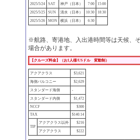
2025/5/24
SAT
神戸（日本）
7:00
15:00
2025/5/25
SUN
清水（日本）
10:30
18:30
2025/5/26
MON
横浜（日本）
6:30
※航路、寄港地、入出港時間等は天候、
場合があります。
【クルーズ料金】（お1人様/USドル 変動制）
アクアクラス
$3,621
海側バルコニー
$2,629
スタンダード海側
-
スタンダード内側
$1,472
NCCF
$300
TAX
$140.14
アクアクラス以外
$216
TIP
アクアクラス
$222