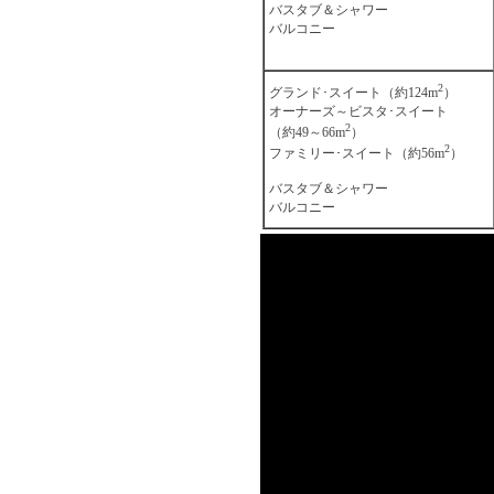
バスタブ＆シャワー
バルコニー
2
グランド･スイート（約124m
）
オーナーズ～ビスタ･スイート
2
（約49～66m
）
2
ファミリー･スイート（約56m
）
バスタブ＆シャワー
バルコニー