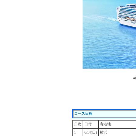
●
コース日程
日次
日付
寄港地
1
6/14(日)
横浜