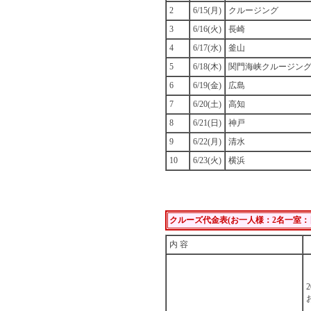
2
6/15(月)
クルージング
3
6/16(火)
長崎
4
6/17(水)
釜山
5
6/18(木)
関門海峡クルージン
6
6/19(金)
広島
7
6/20(土)
高知
8
6/21(日)
神戸
9
6/22(月)
清水
10
6/23(火)
横浜
クルーズ代金表(お一人様：2名一室：
内 容