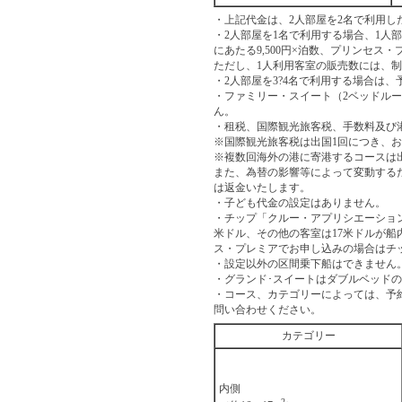
・上記代金は、2人部屋を2名で利用し
・2人部屋を1名で利用する場合、1人
にあたる9,500円×泊数、プリンセス・
ただし、1人利用客室の販売数には、
・2人部屋を3?4名で利用する場合は
・ファミリー・スイート（2ベッドルー
ん。
・租税、国際観光旅客税、手数料及び
※国際観光旅客税は出国1回につき、お
※複数回海外の港に寄港するコースは
また、為替の影響等によって変動する
は返金いたします。
・子ども代金の設定はありません。
・チップ「クルー・アプリシエーション
米ドル、その他の客室は17米ドルが
ス・プレミアでお申し込みの場合はチ
・設定以外の区間乗下船はできません
・グランド･スイートはダブルベッド
・コース、カテゴリーによっては、予
問い合わせください。
カテゴリー
内側
2