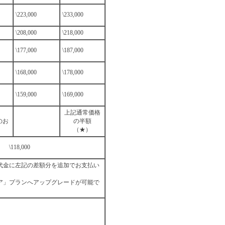
\223,000
\233,000
\208,000
\218,000
\177,000
\187,000
\168,000
\178,000
\159,000
\169,000
上記通常価格
のお
の半額
（★）
\118,000
代金に左記の差額分を追加でお支払い
ア」プランへアップグレードが可能で