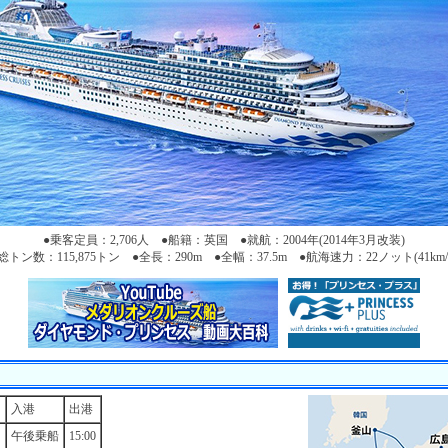
●乗客定員：2,706人 ●船籍：英国 ●就航：2004年(2014年3月改装)
総トン数：115,875トン ●全長：290m ●全幅：37.5m ●航海速力：22ノット(41km/
入港
出港
午後乗船
15:00