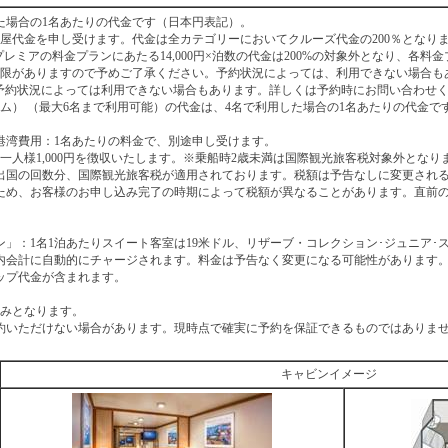
た場合の1名あたりの代金です（日本円表記）。
部屋代金を申し受けます。代金は全カテゴリーにおいてクルーズ代金の200％となり
プレミアの料金プランにあたる14,000円×泊数の代金は200%の対象外となり、各料
制限がありますので予めご了承ください。予約状況によっては、利用できない場合も
、予約状況によっては利用できない場合もあります。詳しくは予約時にお問い合わせ
ム） （最大6名まで利用可能）の代金は、4名で利用した場合の1名あたりの代金で
港湾費用：1名あたりの料金で、別途申し受けます。
一人様1,000円を徴収いたします。※乗船時2歳未満は国際観光旅客税対象外となり
出国の回数分、国際観光旅客税が適用されております。税額は予告なしに変更され
ため、お客様のお申し込み完了の時期によって税額が異なることがあります。直前
」：1名1泊あたりスイート客室は19米ドル、リザーブ・コレクション･ジュニア･ス
船内会計に自動的にチャージされます。料金は予告なく変更になる可能性があります
ップ代金が含まれます。
。
のみとなります。
約いただけない場合があります。現時点で確実に予約を保証できるものではありま
キャビンイメージ