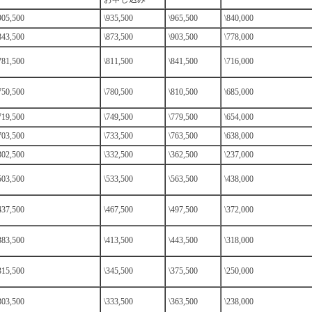
905,500
\935,500
\965,500
\840,000
843,500
\873,500
\903,500
\778,000
781,500
\811,500
\841,500
\716,000
750,500
\780,500
\810,500
\685,000
719,500
\749,500
\779,500
\654,000
703,500
\733,500
\763,500
\638,000
302,500
\332,500
\362,500
\237,000
503,500
\533,500
\563,500
\438,000
437,500
\467,500
\497,500
\372,000
383,500
\413,500
\443,500
\318,000
315,500
\345,500
\375,500
\250,000
303,500
\333,500
\363,500
\238,000