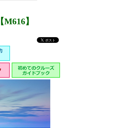
M616】