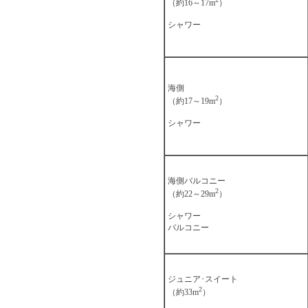
（約16～17m
）
シャワー
海側
2
（約17～19m
）
シャワー
海側バルコニー
2
（約22～29m
）
シャワー
バルコニー
ジュニア･スイート
2
（約33m
）