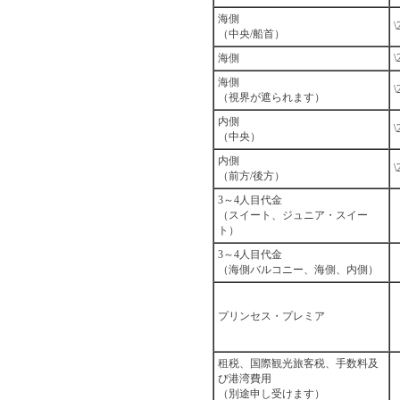
海側
\
（中央/船首）
海側
\
海側
\
（視界が遮られます）
内側
\
（中央）
内側
\
（前方/後方）
3～4人目代金
（スイート、ジュニア・スイー
ト）
3～4人目代金
（海側バルコニー、海側、内側）
プリンセス・プレミア
租税、国際観光旅客税、手数料及
び港湾費用
（別途申し受けます）