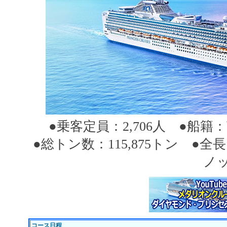
●乗客定員：2,706人 ●船籍：
●総トン数：115,875トン ●全長
ノッ
コース日程