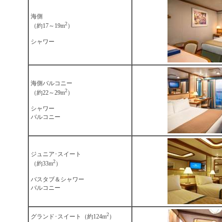
海側
2
（約17～19m
）
シャワー
海側バルコニー
2
（約22～29m
）
シャワー
バルコニー
ジュニア･スイート
2
（約33m
）
バスタブ＆シャワー
バルコニー
2
グランド･スイート（約124m
）