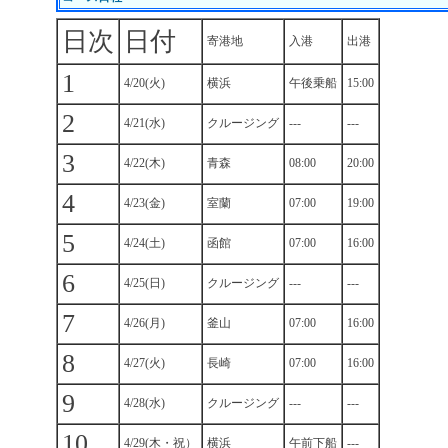
日次
日付
寄港地
入港
出港
1
4/20(火)
横浜
午後乗船
15:00
2
4/21(水)
クルージング
---
---
3
4/22(木)
青森
08:00
20:00
4
4/23(金)
室蘭
07:00
19:00
5
4/24(土)
函館
07:00
16:00
6
4/25(日)
クルージング
---
---
7
4/26(月)
釜山
07:00
16:00
8
4/27(火)
長崎
07:00
16:00
9
4/28(水)
クルージング
---
---
10
4/29(木・祝）
横浜
午前下船
---