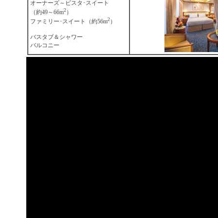
オーナーズ～ビスタ･スイート
2
（約49～66m
）
2
ファミリー･スイート（約56m
）
バスタブ＆シャワー
バルコニー