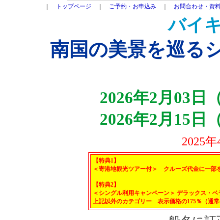
｜
トップページ
｜
ご予約・お申込み
｜
お問合わせ・資
バイ
南国の美景を巡るシ
2026年2月03
2026年2月15
2025
【特典1】
＜寄港地観光ツアー付＞ クルーズ代金に一部
【特典2】
＜シングル利用キャンペーン＞ デラックス・
上記以外のカテゴリー 表示価格の175％（通常