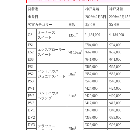
発着港
神戸発着
神戸発着
出発日
2026年2月3日
2026年2月15
客室カテゴリー
日数
5泊6日
5泊6日
オーナーズ
2
OS
\1,184,000
\1,184,000
135m
スイート
ES1
\704,000
\704,000
エクスプローラー
2
ES2
\662,000
\662,000
70-108m
スイート
ES3
\641,000
\641,000
PS1
\565,000
\565,000
ペントハウス
2
PS2
\557,000
\557,000
38m
ジュニアスイート
PS3
\546,000
\546,000
PV1
\424,000
\424,000
ペントハウス
2
PV2
\420,000
\420,000
31m
ベランダ
PV3
\417,000
\417,000
DV1
\340,000
\340,000
DV2
\333,000
\333,000
DV3
\326,000
\326,000
デラックス
2
25m