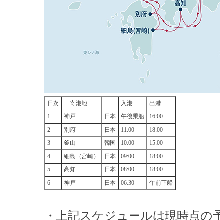
日次
寄港地
入港
出港
1
神戸
日本
午後乗船
16:00
2
別府
日本
11:00
18:00
3
釜山
韓国
10:00
15:00
4
細島（宮崎）
日本
09:00
18:00
5
高知
日本
08:00
18:00
6
神戸
日本
06:30
午前下船
・上記スケジュールは現時点の