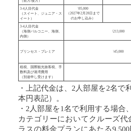
（前方/後方）
3-4人目代金
\95,000
（2027年2月28日まで
（スイート、ジュニア・ス
のお申し込み）
イート）
3-4人目代金
（海側バルコニー、海側、
\213,000
内側）
プリンセス・プレミア
\45,000
租税、国際観光旅客税、手
数料及び港湾費用
（別途申し受けます）
・上記代金は、2人部屋を2名で
本円表記）。
・2人部屋を1名で利用する場合
カテゴリーにおいてクルーズ代金
ラスの料金プランにあたる9,500