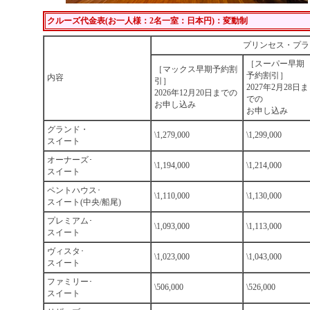
クルーズ代金表(お一人様：2名一室：日本円)：変動制
プリンセス・プラ
［スーパー早期
［マックス早期予約割
予約割引］
内容
引］
2027年2月28日ま
2026年12月20日までの
での
お申し込み
お申し込み
グランド・
\1,279,000
\1,299,000
スイート
オーナーズ･
\1,194,000
\1,214,000
スイート
ペントハウス･
\1,110,000
\1,130,000
スイート(中央/船尾)
プレミアム･
\1,093,000
\1,113,000
スイート
ヴィスタ･
\1,023,000
\1,043,000
スイート
ファミリー･
\506,000
\526,000
スイート