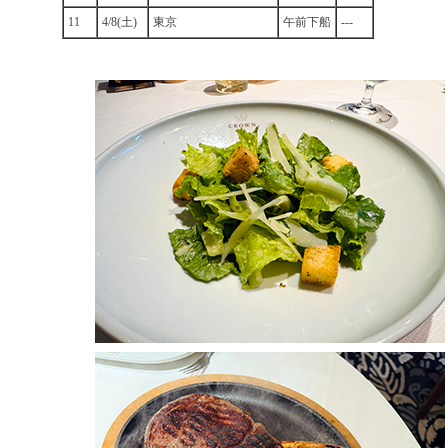
11
4/8(土)
東京
午前下船
---