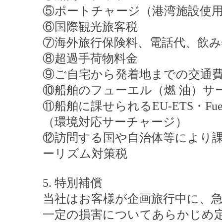
⑤ポートチャージ（港湾施設使
⑥国際観光旅客税
⑦海外旅行保険料、電話代、飲
⑧超過手荷物料金
⑨ご自宅から発着地までの交通
⑩船舶のフューエル（燃 油）サ
⑪船舶に課せられるEU-ETS・Fuel
（環境対応サーチャージ）
⑫訪問する国や自治体等により
ーリズム対策税
5. 特別補償
当社はお客様が企画旅行中に、
一定の損害についてあらかじめ