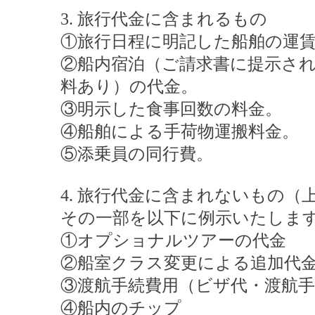
3. 旅行代金に含まれるもの
①旅行日程に明記した船舶の運
②船内宿泊（ご請求書に提示さ
料あり）の代金。
③明示した食事回数の料金。
④船舶による手荷物運搬料金。
⑤添乗員の同行費。
4. 旅行代金に含まれないもの
その一部を以下に例示いたしま
①オプショナルツアーの代金
②船室クラス変更による追加代
③渡航手続費用（ビザ代・渡航手
④船内のチップ