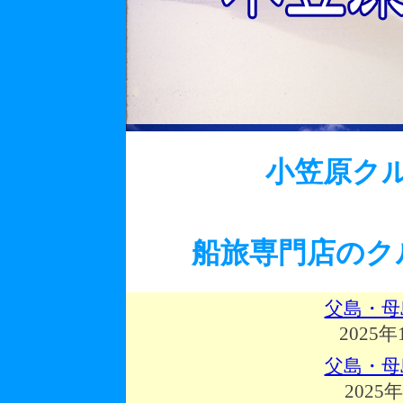
小笠原ク
船旅専門店のク
父島・母
2025年
父島・母
2025