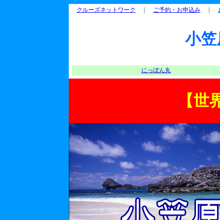
クルーズネットワーク
｜
ご予約・お申込み
｜
小笠
にっぽん丸
【世