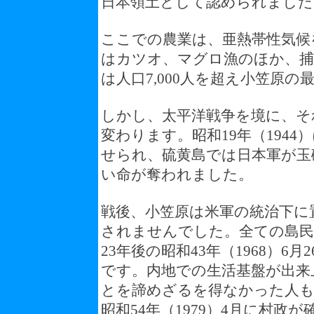
日本領土として認められました
ここでの農業は、亜熱帯性気候
はカツオ、マグロ漁のほか、捕
は人口7,000人を超え小笠原
しかし、太平洋戦争を境に、そ
変わります。昭和19年（1944
せられ、硫黄島では日本軍が玉砕
い命が奪われました。
戦後、小笠原は米軍の統治下に
されませんでした。全ての島
23年後の昭和43年（1968）
です。内地での生活基盤が出来
とを諦めざるを得なかった人
昭和54年（1979）4月に村