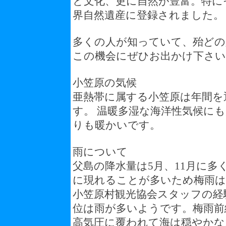
と文化、更に自然が豊富。特にそ
界自然遺産に登録されました。
多くの人が知っていて、殆どの
この機会にぜひお出かけ下さい
小笠原の気候
亜熱帯に属する小笠原は年間を
す。 温暖多湿な海洋性気候に
りも暖かいです。
雨について
父島の降水量は5月、11月に
に現れることが多いため梅雨
小笠原村観光協会スタッフの経
位は雨が多いようです。梅雨前
高気圧に覆われて海は穏やかな