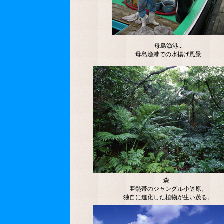
母島漁港...
母島漁港での水揚げ風景
森...
亜熱帯のジャングル小笠原。
独自に進化した植物が生い茂る。